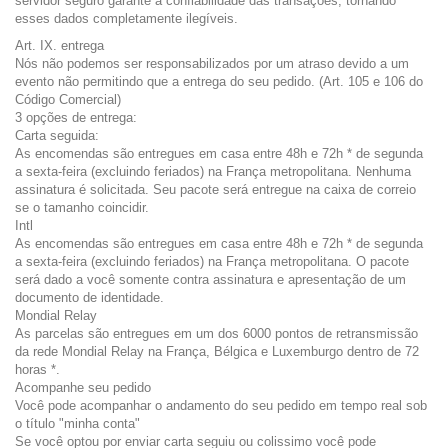
servidor seguro garante a confiabilidade das transações, tornando
esses dados completamente ilegíveis.
Art. IX. entrega
Nós não podemos ser responsabilizados por um atraso devido a um
evento não permitindo que a entrega do seu pedido. (Art. 105 e 106 do
Código Comercial)
3 opções de entrega:
Carta seguida:
As encomendas são entregues em casa entre 48h e 72h * de segunda
a sexta-feira (excluindo feriados) na França metropolitana. Nenhuma
assinatura é solicitada. Seu pacote será entregue na caixa de correio
se o tamanho coincidir.
Intl
As encomendas são entregues em casa entre 48h e 72h * de segunda
a sexta-feira (excluindo feriados) na França metropolitana. O pacote
será dado a você somente contra assinatura e apresentação de um
documento de identidade.
Mondial Relay
As parcelas são entregues em um dos 6000 pontos de retransmissão
da rede Mondial Relay na França, Bélgica e Luxemburgo dentro de 72
horas *.
Acompanhe seu pedido
Você pode acompanhar o andamento do seu pedido em tempo real sob
o título "minha conta"
Se você optou por enviar carta seguiu ou colissimo você pode