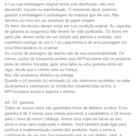
e / ou cuja embalagem original tenha sido danificada, não será
devolvido, trocado ou reembolsado. O remetente deve, portanto,
garantir a embalagem e embalagem do material que ele usa: Não
devolva um livro em um envelope de papel simples.
Os bens devolvidos devem estar em sua condição original. As cápsulas
de garantia ou segurança não devem ter sido quebradas. Os livros em
particular, devem estar em um estado que permita a revenda, sem
manifesto vestígio de uso e / ou característica de uma passagem em
uma fotocopiadora ou scanner.
Os custos de postagem de retorno são de sua responsabilidade. Os
únicos custos de transporte aceites pela MFPorcelaine são os produtos
porte de retorno trocadas após uma falha ou uma garantia entra em
vigor, desde que o cliente está na França.
Nós não aceitamos dinheiro na entrega.
Quando o (s) produto (s) retornado (s) são realmente recebidos na sede
da empresa e satisfazem as condições estabelecidas acima, a
MFPorcelaine aceita e registra o retorno.
Art. XII. garantia
Todos os nossos itens são garantidos livres de defeitos ocultos. Esta
garantia é de 3 meses para metais preciosos e candelabros e 24 meses
para o resto do nosso catálogo. Anexe uma cópia da fatura ao seu
envio e uma carta explicando o defeito. Você também pode ligar para
verificar a implementação correta dos produtos. Após o teste e
confirmação de um mau funcionamento real ou um defeito, será, a