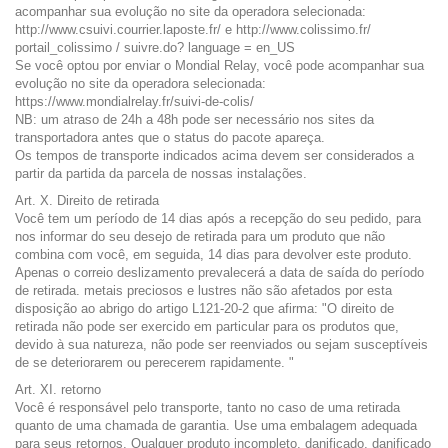
acompanhar sua evolução no site da operadora selecionada:
http://www.csuivi.courrier.laposte.fr/ e http://www.colissimo.fr/
portail_colissimo / suivre.do? language = en_US
Se você optou por enviar o Mondial Relay, você pode acompanhar sua
evolução no site da operadora selecionada:
https://www.mondialrelay.fr/suivi-de-colis/
NB: um atraso de 24h a 48h pode ser necessário nos sites da
transportadora antes que o status do pacote apareça.
Os tempos de transporte indicados acima devem ser considerados a
partir da partida da parcela de nossas instalações.
Art. X. Direito de retirada
Você tem um período de 14 dias após a recepção do seu pedido, para
nos informar do seu desejo de retirada para um produto que não
combina com você, em seguida, 14 dias para devolver este produto.
Apenas o correio deslizamento prevalecerá a data de saída do período
de retirada. metais preciosos e lustres não são afetados por esta
disposição ao abrigo do artigo L121-20-2 que afirma: "O direito de
retirada não pode ser exercido em particular para os produtos que,
devido à sua natureza, não pode ser reenviados ou sejam susceptíveis
de se deteriorarem ou perecerem rapidamente. "
Art. XI. retorno
Você é responsável pelo transporte, tanto no caso de uma retirada
quanto de uma chamada de garantia. Use uma embalagem adequada
para seus retornos. Qualquer produto incompleto, danificado, danificado