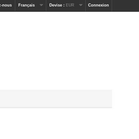
z-nous
Français
Devise :
EUR
Connexion