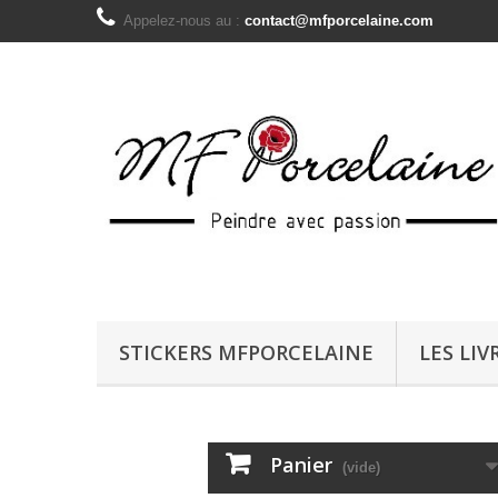
Appelez-nous au :
contact@mfporcelaine.com
STICKERS MFPORCELAINE
LES LIV
Panier
(vide)