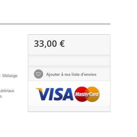
33,00 €
Ajouter à ma liste d'envies
 : Mélange
atériaux
es.