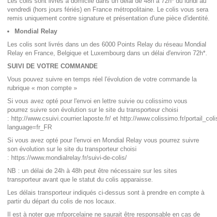
Les colis sont livrés à domicile dans un délai de 48h à 72h* du lundi au
vendredi (hors jours fériés) en France métropolitaine. Le colis vous sera
remis uniquement contre signature et présentation d'une pièce d'identité.
Mondial Relay
Les colis sont livrés dans un des 6000 Points Relay du réseau Mondial
Relay en France, Belgique et Luxembourg dans un délai d'environ 72h*.
SUIVI DE VOTRE COMMANDE
Vous pouvez suivre en temps réel l'évolution de votre commande la
rubrique « mon compte »
Si vous avez opté pour l'envoi en lettre suivie ou colissimo vous
pourrez suivre son évolution sur le site du transporteur choisi
:
http://www.csuivi.courrier.laposte.fr/ et http://www.colissimo.fr/portail_co
language=fr_FR
Si vous avez opté pour l'envoi en Mondial Relay vous pourrez suivre
son évolution sur le site du transporteur choisi
:
https://www.mondialrelay.fr/suivi-de-colis/
NB : un délai de 24h à 48h peut être nécessaire sur les sites
transporteur avant que le statut du colis apparaisse.
Les délais transporteur indiqués ci-dessus sont à prendre en compte à
partir du départ du colis de nos locaux.
Il est à noter que mfporcelaine ne saurait être responsable en cas de