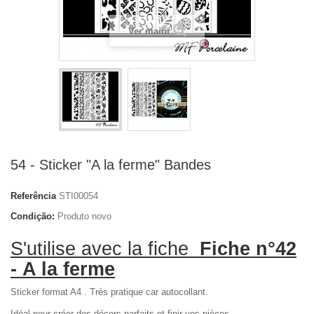
Ver maior
54 - Sticker "A la ferme" Bandes
Referência
STI00054
Condição:
Produto novo
S'utilise avec la fiche
Fiche n°42
- A la ferme
Sticker format A4 . Très pratique car autocollant.
Idéal pour créer des décors parfaits et finir vos pièces.