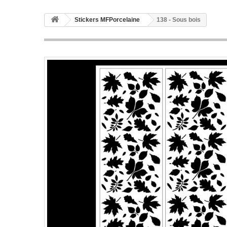
Stickers MFPorcelaine
138 - Sous bois