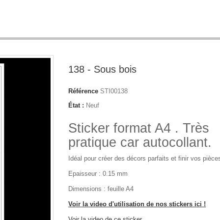
138 - Sous bois
Référence
STI00138
État :
Neuf
Sticker format A4 . Très
pratique car autocollant.
Idéal pour créer des décors parfaits et finir vos pièce
Epaisseur : 0.15 mm
Dimensions : feuille A4
Voir la video d'utilisation de nos stickers ici !
Voir la video de ce sticker