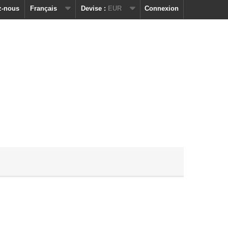
z-nous
Français
Devise :
EUR
Connexion