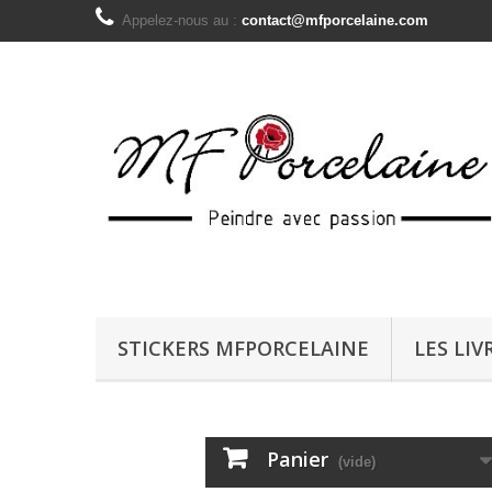
Appelez-nous au :
contact@mfporcelaine.com
STICKERS MFPORCELAINE
LES LIV
Panier
(vide)