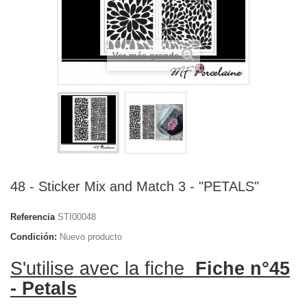
Ver más grande
48 - Sticker Mix and Match 3 - "PETALS"
Referencia
STI00048
Condición:
Nuevo producto
S'utilise avec la fiche
Fiche n°45
- Petals