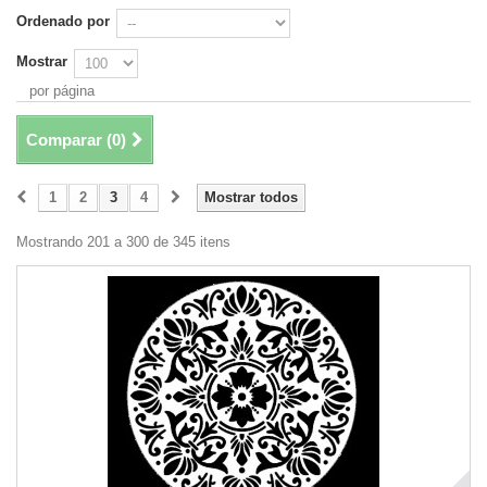
Ordenado por
Mostrar
por página
Comparar (
0
)
1
2
3
4
Mostrar todos
Mostrando 201 a 300 de 345 itens