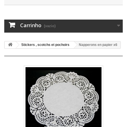
Carrinho
(vazio)
Stickers , scotchs et pochoirs
Napperons en papier x6