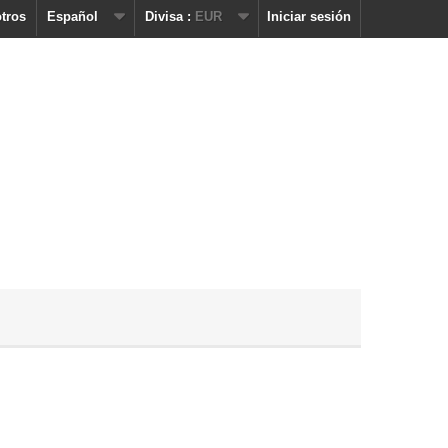
tros
Español
Divisa :
EUR
Iniciar sesión