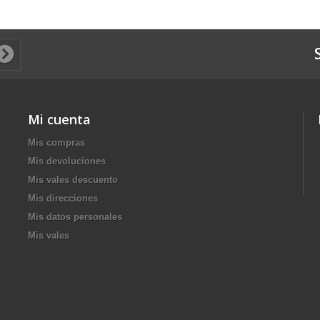
Mi cuenta
Mis compras
Mis devoluciones
Mis vales descuento
Mis direcciones
Mis datos personales
Mis vales