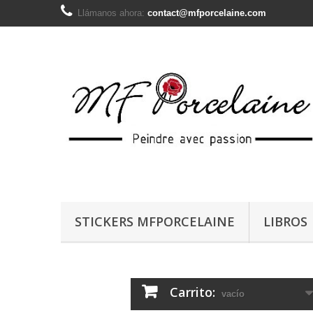
Llámanos ahora:
contact@mfporcelaine.com
STICKERS MFPORCELAINE
LIBROS
Carrito:
vacío