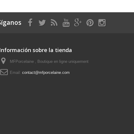
Síganos
Información sobre la tienda
MFPorcelaine , Boutique en ligne uniquement
Email:
contact@mfporcelaine.com