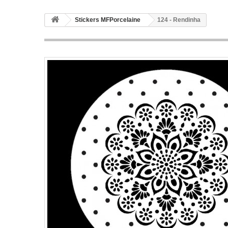
Stickers MFPorcelaine
124 - Rendinha