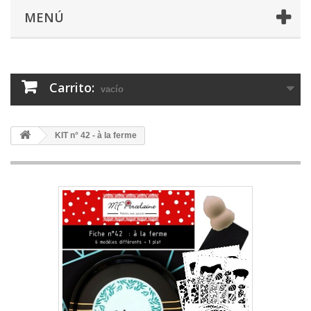
MENÚ
Carrito:
vacío
KIT n° 42 - à la ferme