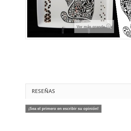
Ver más grande
RESEÑAS
¡Sea el primero en escribir su opinión!