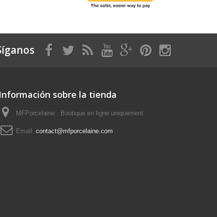
Síganos
Información sobre la tienda
MFPorcelaine , Boutique en ligne uniquement
Email:
contact@mfporcelaine.com