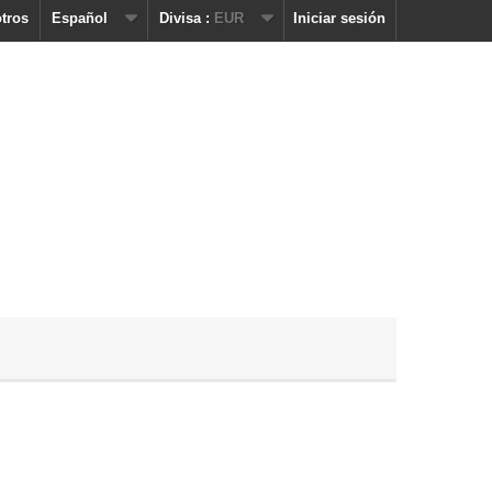
tros
Español
Divisa :
EUR
Iniciar sesión