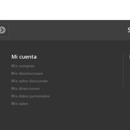
Mi cuenta
Mis compras
Mis devoluciones
Mis vales descuento
Mis direcciones
Mis datos personales
Mis vales