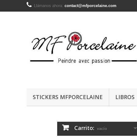
Llámanos ahora:
contact@mfporcelaine.com
STICKERS MFPORCELAINE
LIBROS
Carrito:
vacío