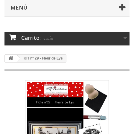
MENÚ
Carrito:
vacío
KIT n° 29 - Fleur de Lys