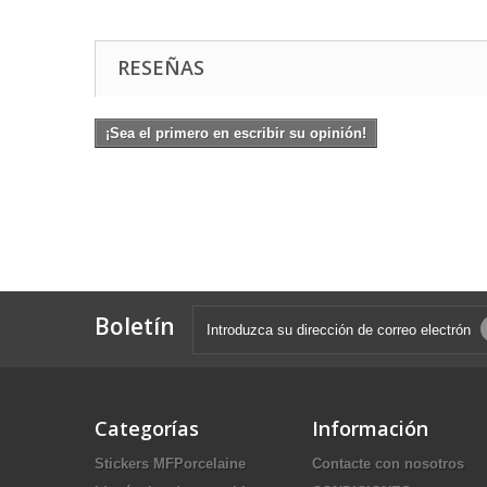
RESEÑAS
¡Sea el primero en escribir su opinión!
Boletín
Categorías
Información
Stickers MFPorcelaine
Contacte con nosotros