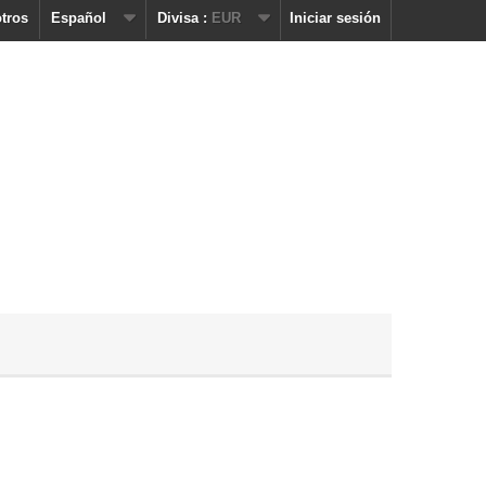
tros
Español
Divisa :
EUR
Iniciar sesión