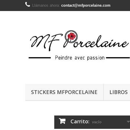
Llámanos ahora:
contact@mfporcelaine.com
STICKERS MFPORCELAINE
LIBROS
Carrito:
vacío