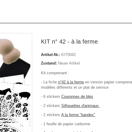
KIT n° 42 - à la ferme
Artikel-Nr.:
KIT0042
Zustand:
Neuer Artikel
Kit comprenant :
- La fiche
n°42 à la ferme
en version papier comprena
modèles différents et un plat de service
- 6 stickers
Couronnes de blés
- 2 stickers
Silhouettes d'animaux
- 2 stickers
A la ferme "bandes"
- 1 feuille de papier carbonne