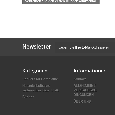
Schreiben Sie den ersten Kundenkommentar!
Newsletter
Kategorien
Informationen
Stickers MFPorcelaine
Kontakt
Herunterladbares
ALLGEMEINE
technisches Datenblatt
VERKAUFSBE
DINGUNGEN
Bücher
ÜBER UNS